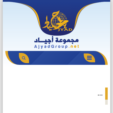
Skip
to
content
PRIMARY
MENU
…