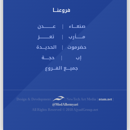
فروعنـــا
صنعــــاء
عــــــــــدن
|
مـــــــأرب
تعـــــــــــز
|
حضرموت
الحديـــدة
|
إب
حجـــــة
|
جميــــع الفـــروع
Design & Development |
| NewTech Art Media |
ntam.net
|
@ModAlhemyari
All Rights Reserved © 2018 AjyadGroup.net